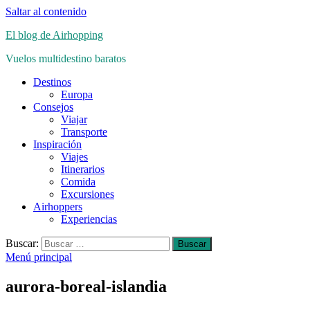
Saltar al contenido
El blog de Airhopping
Vuelos multidestino baratos
Destinos
Europa
Consejos
Viajar
Transporte
Inspiración
Viajes
Itinerarios
Comida
Excursiones
Airhoppers
Experiencias
Buscar:
Menú principal
aurora-boreal-islandia